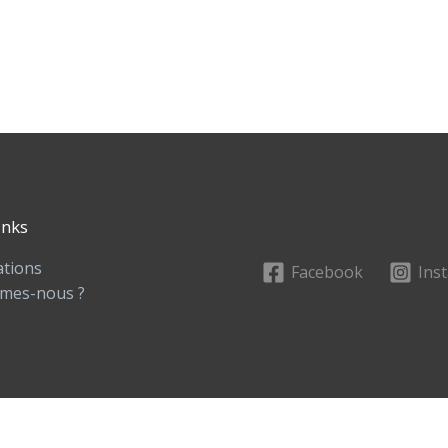
inks
ations
Facebook
Ins
mes-nous ?