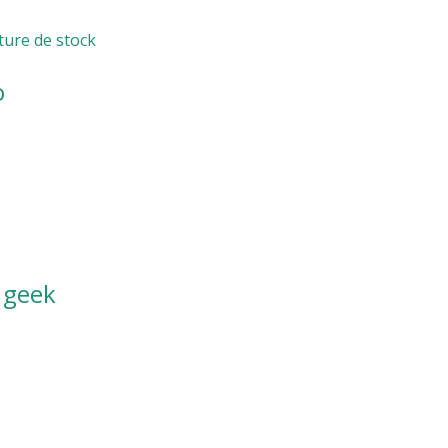
ture de stock
o
 geek