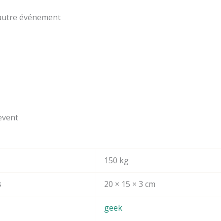
 autre événement
event
150 kg
s
20 × 15 × 3 cm
geek