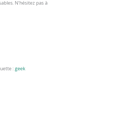
sables.
N’hésitez pas à
quette :
geek
s