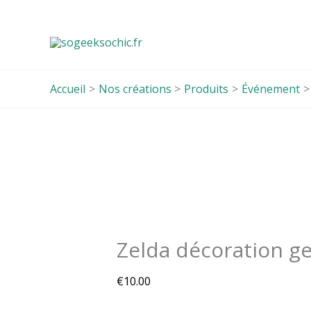
Aller
au
contenu
Accueil
Nos créations
Produits
Événement
quantité
de
Zelda
décoration
geek
Zelda décoration g
€
10.00