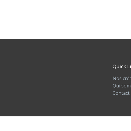
Quick L
Nos cré
Qui som
Contact