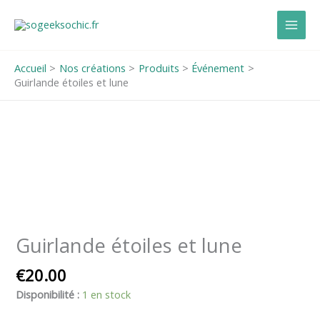
Aller
au
contenu
Accueil
Nos créations
Produits
Événement
Guirlande étoiles et lune
quantité
de
Guirlande
étoiles
et
lune
Guirlande étoiles et lune
€
20.00
Disponibilité :
1 en stock