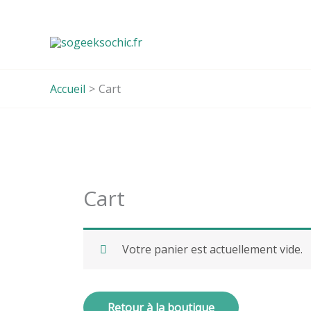
Aller
au
contenu
Accueil
Cart
Cart
Votre panier est actuellement vide.
Retour à la boutique