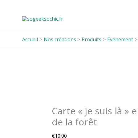
Aller
au
contenu
Accueil
Nos créations
Produits
Événement
quantité
de
Carte
"je
suis
Carte « je suis là » 
là"
en
de la forêt
Bois
Esprit
€
10.00