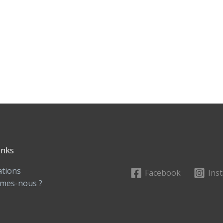
inks
ations
Facebook
Ins
mes-nous ?