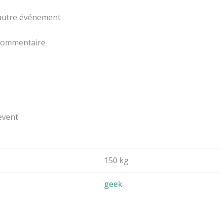
 autre événement
 commentaire
event
150 kg
geek