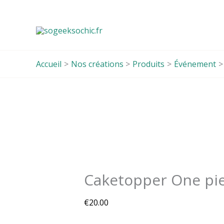
Aller
au
contenu
Accueil
Nos créations
Produits
Événement
quantité
de
Caketopper
One
piece
Caketopper One pi
€
20.00