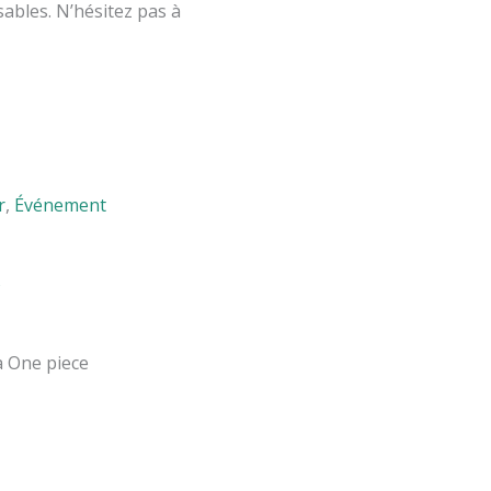
sables.
N’hésitez pas à
r
,
Événement
s
a One piece