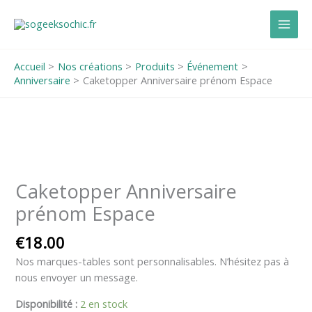
Aller
au
contenu
Accueil
Nos créations
Produits
Événement
Anniversaire
Caketopper Anniversaire prénom Espace
quantité
de
Caketopper
Caketopper Anniversaire
Anniversaire
prénom Espace
prénom
Espace
€
18.00
Nos marques-tables sont personnalisables.
N’hésitez pas à
nous envoyer un message.
Disponibilité :
2 en stock