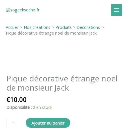
Aller
au
contenu
Accueil
Nos créations
Produits
Décorations
Pique décorative étrange noel de monsieur Jack
quantité
de
Pique
Pique décorative étrange noel
décorative
de monsieur Jack
étrange
noel
€
10.00
de
Disponibilité :
2 en stock
monsieur
Jack
Ajouter au panier