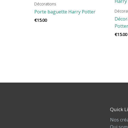
Décorations
Décora
Porte baguette Harry Potter
Décor
€
15.00
Potte
€
15.00
Quick L
Nos cré
Qui som