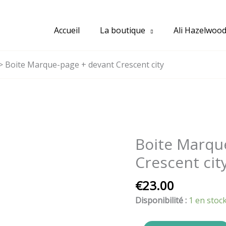
Accueil
La boutique
Ali Hazelwoo
Boite Marque-page + devant Crescent city
Boite Marqu
quantité
de
Crescent cit
Boite
Marque-
€
23.00
page
Disponibilité :
1 en stoc
+
devant