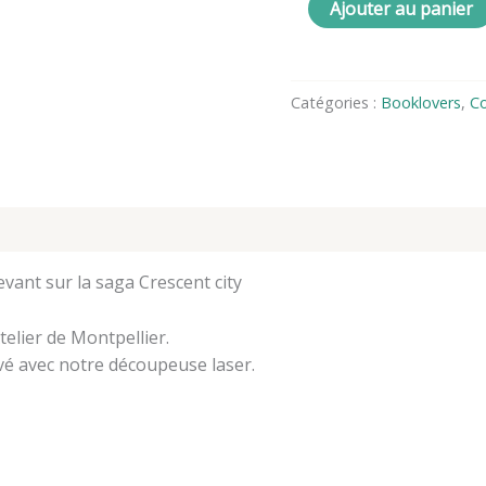
Crescent
Ajouter au panier
city
Catégories :
Booklovers
,
Co
es
Avis (0)
ant sur la saga Crescent city
elier de Montpellier.
vé avec notre découpeuse laser.