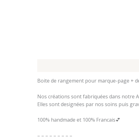
Description
Informations complémentair
Boite de rangement pour marque-page + dev
Nos créations sont fabriquées dans notre At
Elles sont designées par nos soins puis gra
100% handmade et 100% Francais💕
– – – – – – – – –