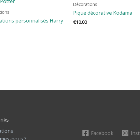
Décorations
tions
Pique décorative Kodama
ations personnalisés Harry
€
10.00
r
inks
ations
Facebook
Ins
mes-nous ?