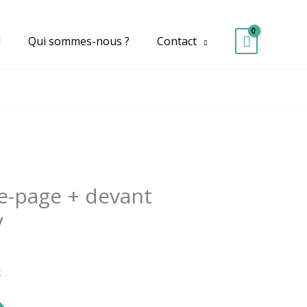
d
Qui sommes-nous ?
Contact
e-page + devant
y
k