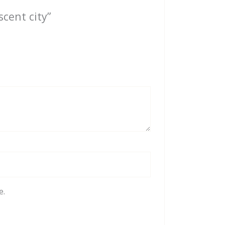
cent city”
e.