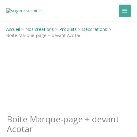
Aller
au
contenu
Accueil
Nos créations
Produits
Décorations
Boite Marque-page + devant Acotar
quantité
de
Boite
Marque-
page
+
devant
Acotar
Boite Marque-page + devant
Acotar