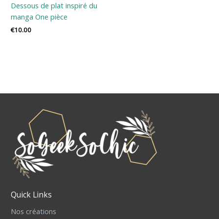
Dessous de plat inspiré du
manga One pièce
€
10.00
Quick Links
Nos créations