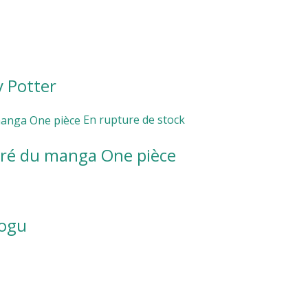
y Potter
En rupture de stock
piré du manga One pièce
rogu