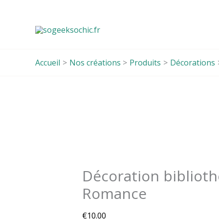
Aller
au
contenu
Accueil
Nos créations
Produits
Décorations
quantité
de
Décoration
bibliothèque
Romance
Décoration bibliot
Romance
€
10.00