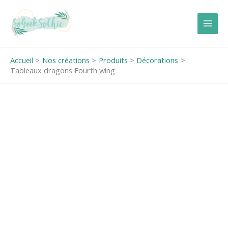
Aller
au
contenu
Accueil
Nos créations
Produits
Décorations
Tableaux dragons Fourth wing
quantité
de
Tableaux
dragons
Fourth
wing