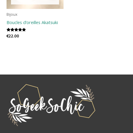
Bijoux
Boucles d’oreilles Akatsuki
Note
€
22.00
5.00
sur 5