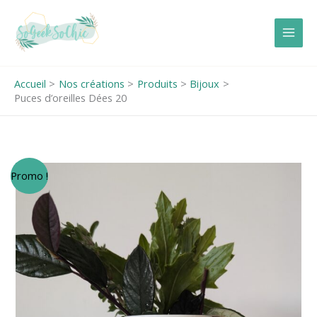
Aller
au
contenu
Accueil
Nos créations
Produits
Bijoux
Puces d’oreilles Dées 20
Le
Le
Promo !
prix
prix
initial
actuel
était :
est :
€12.00.
€8.00.