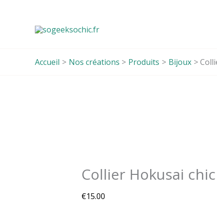
Aller
au
contenu
Accueil
Nos créations
Produits
Bijoux
Coll
Collier Hokusai chic
€
15.00