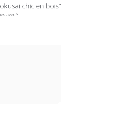
Hokusai chic en bois”
ués avec
*