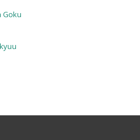
on Goku
ikyuu