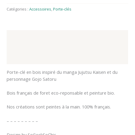
Catégories :
Accessoires
,
Porte-clés
Description
Informations complémentaires
Avis (0)
Porte-clé en bois inspiré du manga Jujutsu Kaisen et du
personnage Gojo Satoru
Bois français de foret eco-reponsable et peinture bio.
Nos créations sont peintes à la main. 100% français.
– – – – – – – – –
Design by SoGeekSoChic