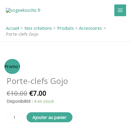
Aller
au
contenu
Accueil
Nos créations
Produits
Accessoires
Porte-clefs Gojo
Le
Le
quantité
Promo !
prix
prix
de
initial
actuel
Porte-
Porte-clefs Gojo
était :
est :
clefs
€10.00.
€7.00.
Gojo
€
10.00
€
7.00
Disponibilité :
4 en stock
Ajouter au panier