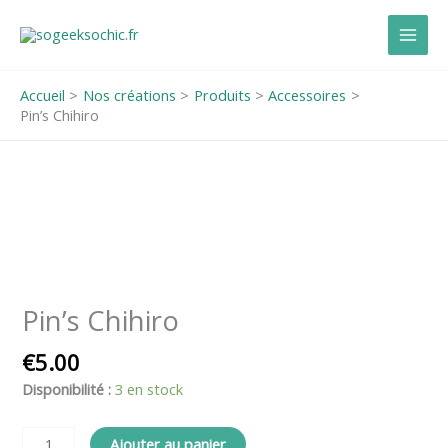
Aller
au
contenu
Accueil
Nos créations
Produits
Accessoires
Pin’s Chihiro
quantité
de
Pin's
Chihiro
Pin’s Chihiro
€
5.00
Disponibilité :
3 en stock
Ajouter au panier